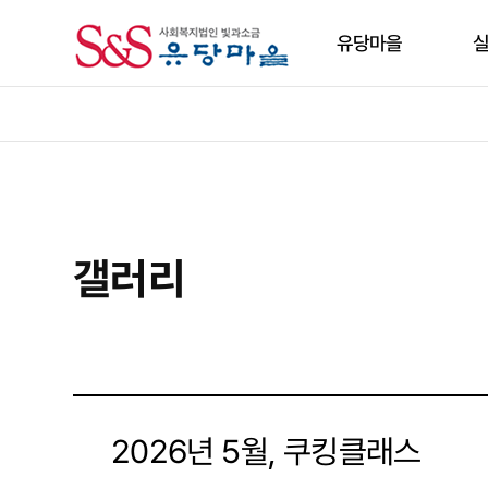
유당마을
인사말
입주
비젼/CI
주거
연혁
식생
유당마을특색
여가
갤러리
주변인프라
생활
찾아오시는길
보호
2026년 5월, 쿠킹클래스