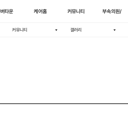
실버타운
케어홈
커뮤니티
부속의원/
커뮤니티
갤러리
한의원
안내
입주안내
부대시설
유당부속의원
공간
유당케어홈서비
갤러리
유당한의원
스
활
동영상
물리치료실/
재활운동실
생활
건강관리서비스
지원
및안전