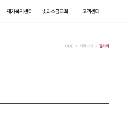
재가복지센터
빛과소금교회
고객센터
이용안내
빛과소금교회
공지사항
재가복지서비스
자주묻는질문
HOME
커뮤니티
갤러리
상담문의